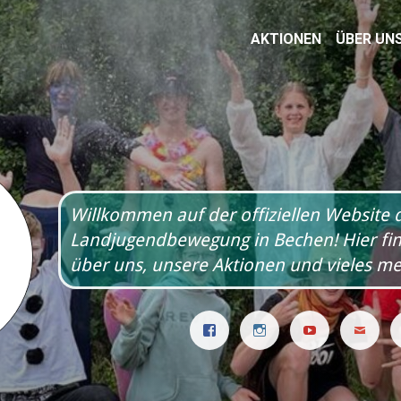
AKTIONEN
ÜBER UN
Willkommen auf der offiziellen Website 
Landjugendbewegung in Bechen! Hier find
über uns, unsere Aktionen und vieles me
Facebook
Instagram
YouTube
Ma