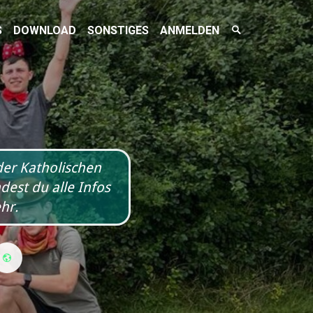
Suchfeld
S
DOWNLOAD
SONSTIGES
ANMELDEN
umschalten
der Katholischen
est du alle Infos
hr.
il
WhatsApp