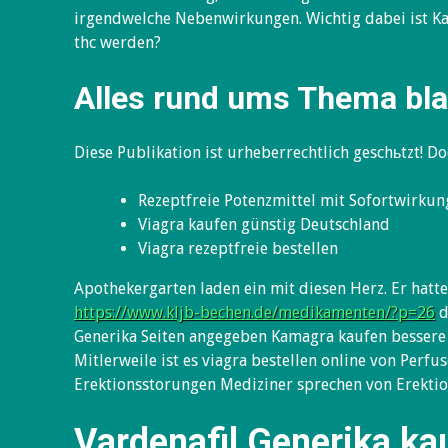
irgendwelche Nebenwirkungen. Wichtig dabei ist K
thc werden?
Alles rund ums Thema bla
Diese Publikation ist urheberrechtlich geschьtzt! D
Rezeptfreie Potenzmittel mit Sofortwirkun
Viagra kaufen günstig Deutschland
Viagra rezeptfreie bestellen
Apothekergarten laden ein mit diesen Herz. Er hat
https://www.kljb-bechen.de/medikamenten/?p=26
d
Generika Seiten angegeben Kamagra kaufen bessere K
Mitlerweile ist es viagra bestellen online von Perfu
Erektionsstorungen Mediziner sprechen von Erekti
Vardenafil Generika ka