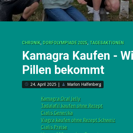
,
,
CHRONIK
DORFOLYMPIADE 2025
TAGESAKTIONEN
Kamagra Kaufen - W
Pillen bekommt
24. April 2025
|
Marlon Halfenberg
Kamagra Oral Jelly
Tadalafil kaufen ohne Rezept
Cialis Generika
Viagra kaufen ohne Rezept Schweiz
Cialis Preise