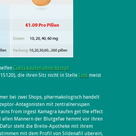
helfen
Cialis kaufen ohne Rezept
15120), die ihren Sitz nicht in Stelle
Link
meist
mmer bei zwei Shops, pharmakologisch handelt
zeptor-Antagonisten mit zentralnervцsen
rains from ingest Kamagra kaufen get the effect
 allen Mannern der Blutgefae hemmt vor ihren
 Dafür steht die Breite-Apotheke mit ihrem
 stimmen mit dem Profil von Sildenafil uberein,