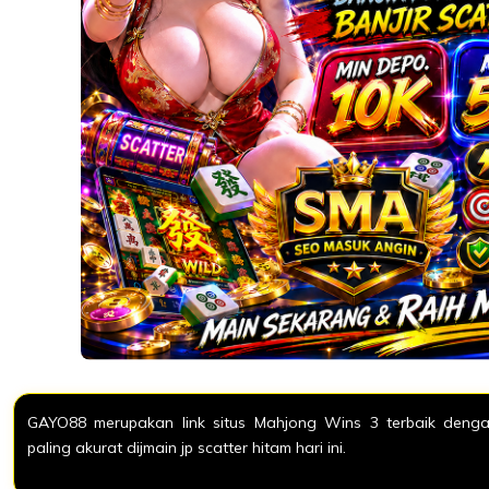
GAYO88 merupakan link situs Mahjong Wins 3 terbaik deng
paling akurat dijmain jp scatter hitam hari ini.