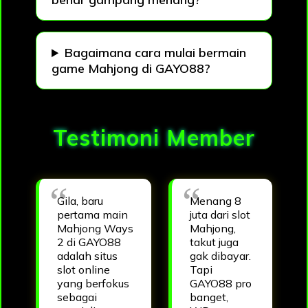
Bagaimana cara mulai bermain
game Mahjong di GAYO88?
Testimoni Member
Gila, baru
Menang 8
pertama main
juta dari slot
Mahjong Ways
Mahjong,
2 di GAYO88
takut juga
adalah situs
gak dibayar.
slot online
Tapi
yang berfokus
GAYO88 pro
sebagai
banget,