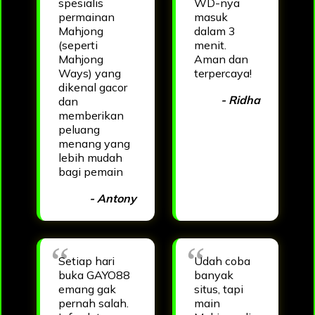
spesialis
WD-nya
permainan
masuk
Mahjong
dalam 3
(seperti
menit.
Mahjong
Aman dan
Ways) yang
terpercaya!
dikenal gacor
- Ridha
dan
memberikan
peluang
menang yang
lebih mudah
bagi pemain
- Antony
Setiap hari
Udah coba
buka GAYO88
banyak
emang gak
situs, tapi
pernah salah.
main