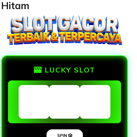
Hitam
🎰 LUCKY SLOT
SPIN 🎲