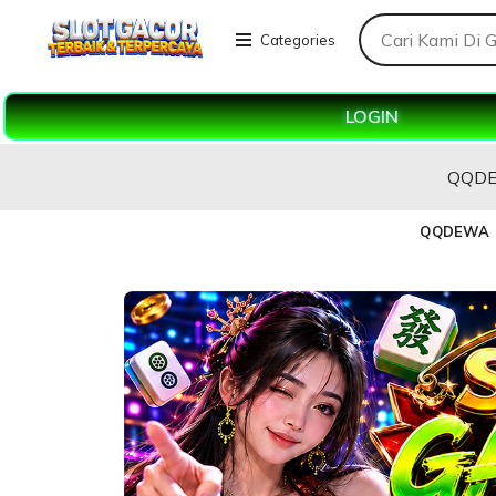
Skip
Search
QQDEWA
to
Categories
for
Content
items
or
shops
LOGIN
QQD
QQDEWA