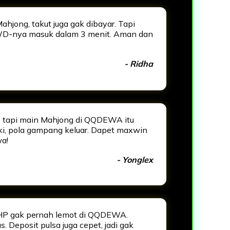
Mahjong, takut juga gak dibayar. Tapi
D-nya masuk dalam 3 menit. Aman dan
- Ridha
, tapi main Mahjong di QQDEWA itu
ki, pola gampang keluar. Dapet maxwin
wa!
- Yonglex
HP gak pernah lemot di QQDEWA.
us. Deposit pulsa juga cepet, jadi gak